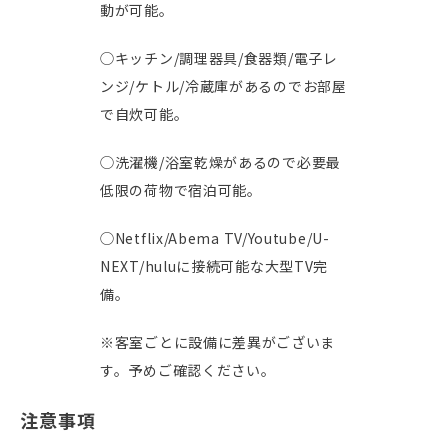
動が可能。
◯
キッチン/調理器具/食器類/電子レ
ンジ/ケトル/冷蔵庫
があるので
お部屋
で自炊可能
。
◯
洗濯機/浴室乾燥
があるので
必要最
低限の荷物
で宿泊可能。
◯
Netflix
/
Abema TV
/
Youtube
/
U-
NEXT
/
hulu
に接続可能な大型TV完
備。
※客室ごとに設備に差異がございま
す。予めご確認ください。
注意事項