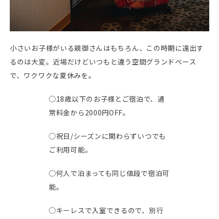
小さいお子様がいる親御さんはもちろん、この時期に遠出す
るのは大変。近場だけど
いつもと違う空間グランドベース
で、ワクワクな夏休みを。
◯18歳以下のお子様とご宿泊で、
通
常料金から2000円OFF
。
◯
祝日/シーズンに関わらずいつでも
ご利用可能。
◯
何人で泊まっても同じ値段
で宿泊可
能。
◯
キーレスで入室
できるので、別行